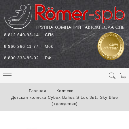
8 812 640-93-14
СПб
8 960 266-11-77
Моб
8 800 333-86-02
РФ
Главная
Коляски
...
Детская коляска Cybex Balios S Lux 3в1, Sky Blue
(+дождевик)