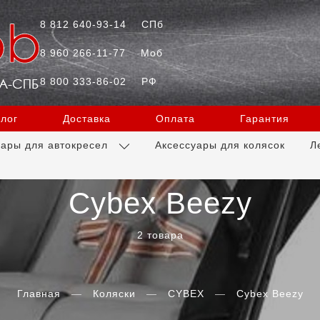
8 812 640-93-14
СПб
8 960 266-11-77
Моб
8 800 333-86-02
РФ
лог
Доставка
Оплата
Гарантия
уары для автокресел
Аксессуары для колясок
Л
Cybex Beezy
2 товара
Главная
Коляски
CYBEX
Cybex Beezy