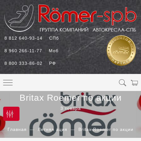
8 812 640-93-14
СПб
8 960 266-11-77
Моб
8 800 333-86-02
РФ
Britax Roemer по акции
3 товара
Главная
Летняя ация
Britax Roemer по акции