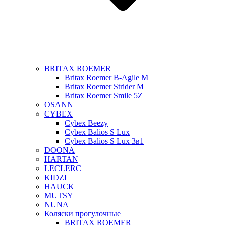
BRITAX ROEMER
Britax Roemer B-Agile M
Britax Roemer Strider M
Britax Roemer Smile 5Z
OSANN
CYBEX
Cybex Beezy
Cybex Balios S Lux
Cybex Balios S Lux 3в1
DOONA
HARTAN
LECLERC
KIDZI
HAUCK
MUTSY
NUNA
Коляски прогулочные
BRITAX ROEMER