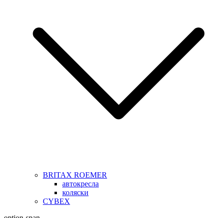
BRITAX ROEMER
автокресла
коляски
CYBEX
option-span