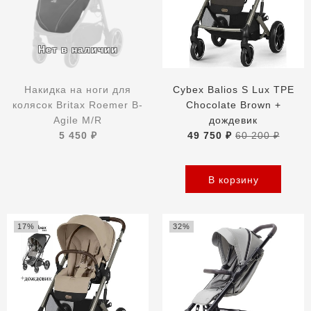
Накидка на ноги для
Cybex Balios S Lux TPE
колясок Britax Roemer B-
Chocolate Brown +
Agile M/R
дождевик
5 450 ₽
49 750 ₽
60 200 ₽
В корзину
17%
32%