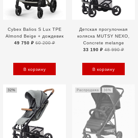
Cybex Balios S Lux TPE
Детская прогулочная
Almond Beige + дождевик
коляска MUTSY NEXO,
49 750 ₽
60 200 ₽
Concrete melange
33 190 ₽
48 990 ₽
В корзину
В корзину
32%
Распродажа
36%