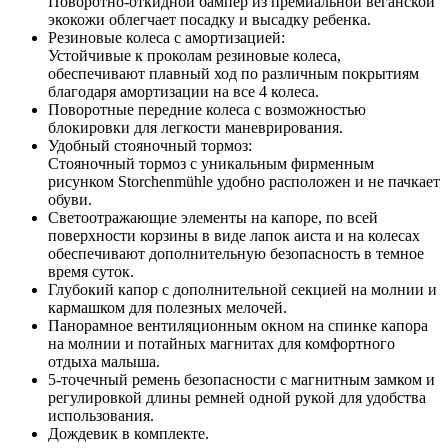
Поворотно-откидной бампер из премиальной веганской
экокожи облегчает посадку и высадку ребенка.
Резиновые колеса с амортизацией:
Устойчивые к проколам резиновые колеса,
обеспечивают плавный ход по различным покрытиям
благодаря амортизации на все 4 колеса.
Поворотные передние колеса с возможностью
блокировки для легкости маневрирования.
Удобный стояночный тормоз:
Стояночный тормоз с уникальным фирменным
рисунком Storchenmühle удобно расположен и не пачкает
обуви.
Светоотражающие элементы на капоре, по всей
поверхности корзины в виде лапок аиста и на колесах
обеспечивают дополнительную безопасность в темное
время суток.
Глубокий капор с дополнительной секцией на молнии и
кармашком для полезных мелочей.
Панорамное вентиляционным окном на спинке капора
на молнии и потайных магнитах для комфортного
отдыха малыша.
5-точечный ремень безопасности с магнитным замком и
регулировкой длины ремней одной рукой для удобства
использования.
Дождевик в комплекте.