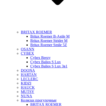
BRITAX ROEMER
Britax Roemer B-Agile M
Britax Roemer Strider M
Britax Roemer Smile 5Z
OSANN
CYBEX
Cybex Beezy
Cybex Balios S Lux
Cybex Balios S Lux 3в1
DOONA
HARTAN
LECLERC
KIDZI
HAUCK
MUTSY
NUNA
Коляски прогулочные
BRITAX ROEMER