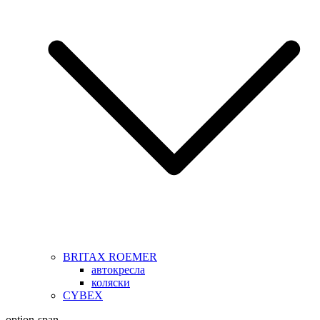
BRITAX ROEMER
автокресла
коляски
CYBEX
option-span