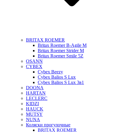
BRITAX ROEMER
Britax Roemer B-Agile M
Britax Roemer Strider M
Britax Roemer Smile 5Z
OSANN
CYBEX
Cybex Beezy
Cybex Balios S Lux
Cybex Balios S Lux 3в1
DOONA
HARTAN
LECLERC
KIDZI
HAUCK
MUTSY
NUNA
Коляски прогулочные
BRITAX ROEMER