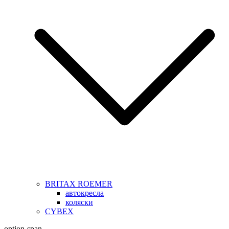
BRITAX ROEMER
автокресла
коляски
CYBEX
option-span