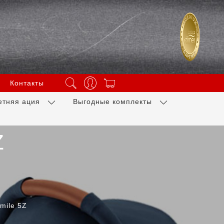
Контакты
етняя ация
Выгодные комплекты
Z
mile 5Z