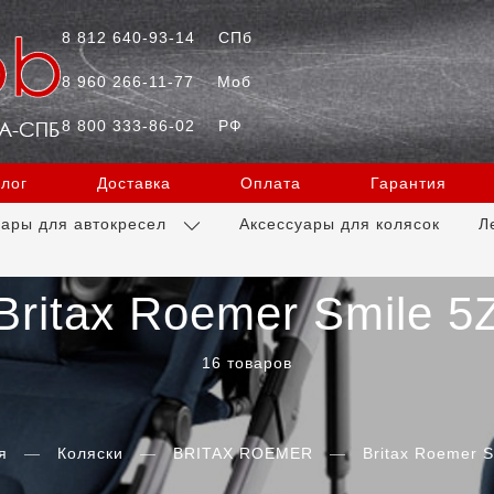
8 812 640-93-14
СПб
8 960 266-11-77
Моб
8 800 333-86-02
РФ
лог
Доставка
Оплата
Гарантия
уары для автокресел
Аксессуары для колясок
Л
Britax Roemer Smile 5
16 товаров
я
Коляски
BRITAX ROEMER
Britax Roemer S