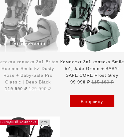
етская коляска 3в1 Britax
Комплект 3в1 коляска Smile
Roemer Smile 5Z Dusty
5Z, Jade Green + BABY-
Rose + Baby-Safe Pro
SAFE CORE Frost Grey
Classic | Deep Black
99 990 ₽
115 180 ₽
119 990 ₽
129 990 ₽
В корзину
Выгодный комплект
27%