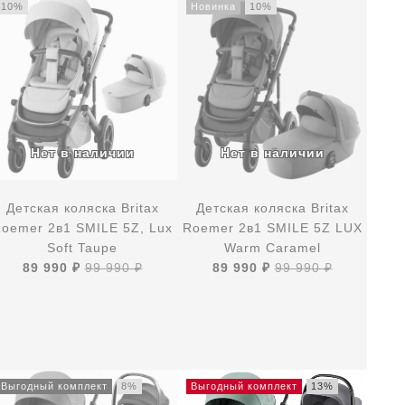
10%
Новинка
10%
Детская коляска Britax
Детская коляска Britax
oemer 2в1 SMILE 5Z, Lux
Roemer 2в1 SMILE 5Z LUX
Soft Taupe
Warm Caramel
89 990 ₽
99 990 ₽
89 990 ₽
99 990 ₽
Выгодный комплект
8%
Выгодный комплект
13%