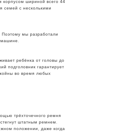
м корпусом шириной всего 44
ля семей с несколькими
. Поэтому мы разработали
й машине.
живает ребёнка от головы до
ий подголовник гарантирует
окойны во время любых
мощью трёхточечного ремня
истегнут штатным ремнем.
ижном положении, даже когда