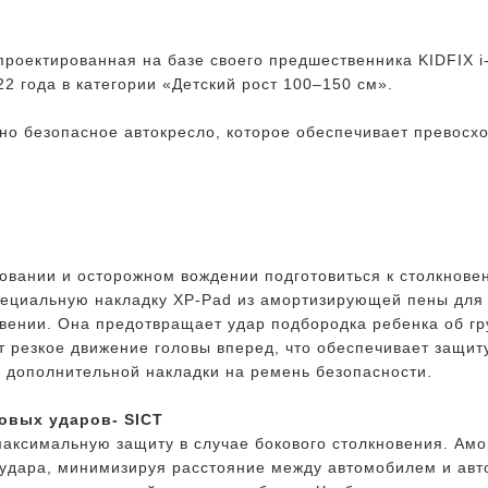
проектированная на базе своего предшественника KIDFIX i
2 года в категории «Детский рост 100–150 см».
но безопасное автокресло, которое обеспечивает превосх
овании и осторожном вождении подготовиться к столкнов
специальную накладку XP-Pad из амортизирующей пены для
вении. Она предотвращает удар подбородка ребенка об гр
т резкое движение головы вперед, что обеспечивает защит
 дополнительной накладки на ремень безопасности.
ковых ударов- SICT
максимальную защиту в случае бокового столкновения. Ам
удара, минимизируя расстояние между автомобилем и авто