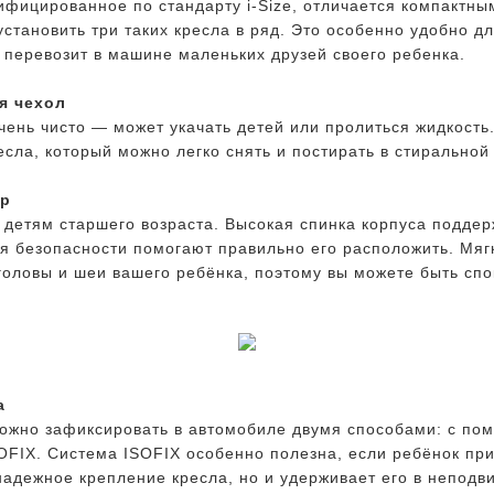
ифицированное по стандарту i-Size, отличается компактны
установить три таких кресла в ряд. Это особенно удобно д
о перевозит в машине маленьких друзей своего ребенка.
я чехол
чень чисто — может укачать детей или пролиться жидкость
есла, который можно легко снять и постирать в стирально
ер
детям старшего возраста. Высокая спинка корпуса поддер
 безопасности помогают правильно его расположить. Мягк
головы и шеи вашего ребёнка, поэтому вы можете быть сп
а
можно зафиксировать в автомобиле двумя способами: с по
OFIX. Система ISOFIX особенно полезна, если ребёнок пр
надежное крепление кресла, но и удерживает его в неподв