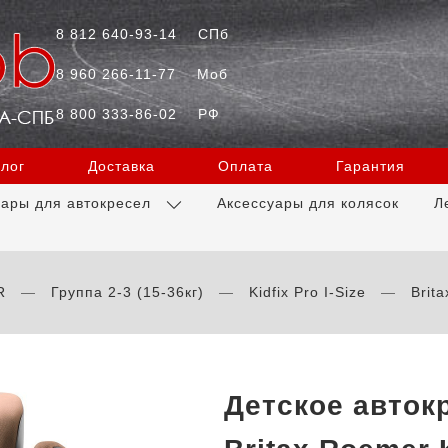
8 812 640-93-14
СПб
8 960 266-11-77
Моб
8 800 333-86-02
РФ
лог
Доставка
Оплата
Гарантия
уары для автокресел
Аксессуары для колясок
Л
R
Группа 2-3 (15-36кг)
Kidfix Pro I-Size
Brit
Детское авток