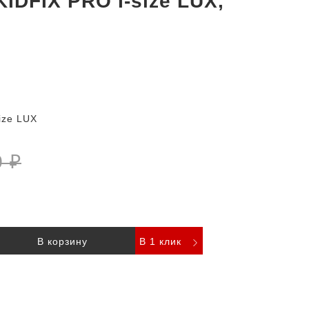
KIDFIX PRO I-size LUX,
ize LUX
0 ₽
В корзину
В 1 клик