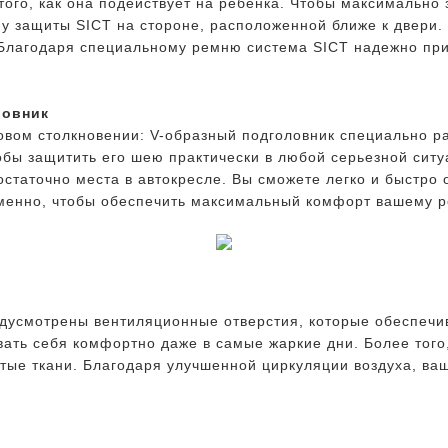
того, как она подействует на ребенка. Чтобы максимально 
му защиты SICT на стороне, расположенной ближе к двери
 Благодаря специальному ремню система SICT надежно при
ловник
вом столкновении: V-образный подголовник специально р
обы защитить его шею практически в любой серьезной ситу
остаточно места в автокресле. Вы сможете легко и быстро 
менно, чтобы обеспечить максимальный комфорт вашему р
дусмотрены вентиляционные отверстия, которые обеспечи
вать себя комфортно даже в самые жаркие дни. Более того
ые ткани. Благодаря улучшенной циркуляции воздуха, ваш