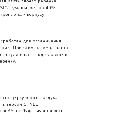
защитить своего ребенка,
. SICT уменьшает на 40%
креплена к корпусу
азработан для ограничения
ации. При этом по мере роста
отрегулировать подголовник и
ебенку.
вают циркуляцию воздуха.
, в версии STYLE
 ребёнок будет чувствовать