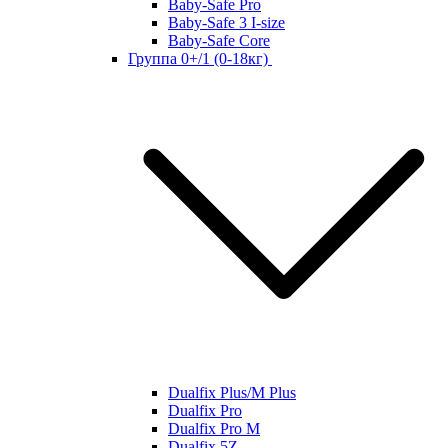
Baby-Safe Pro
Baby-Safe 3 I-size
Baby-Safe Core
Группа 0+/1 (0-18кг)
Dualfix Plus/M Plus
Dualfix Pro
Dualfix Pro M
Dualfix 5Z