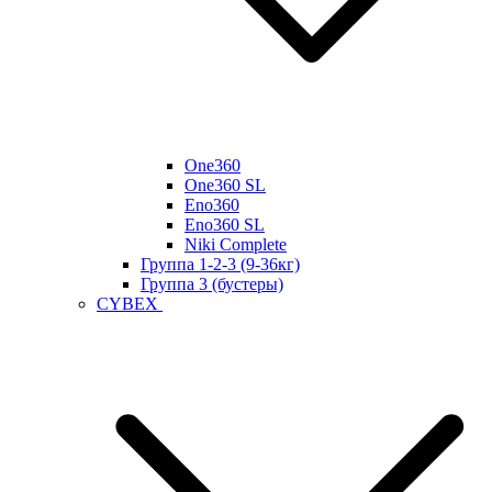
One360
One360 SL
Eno360
Eno360 SL
Niki Complete
Группа 1-2-3 (9-36кг)
Группа 3 (бустеры)
CYBEX