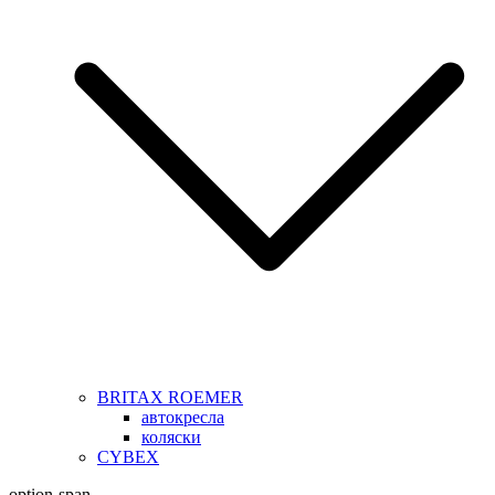
BRITAX ROEMER
автокресла
коляски
CYBEX
option-span