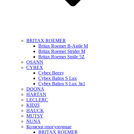
BRITAX ROEMER
Britax Roemer B-Agile M
Britax Roemer Strider M
Britax Roemer Smile 5Z
OSANN
CYBEX
Cybex Beezy
Cybex Balios S Lux
Cybex Balios S Lux 3в1
DOONA
HARTAN
LECLERC
KIDZI
HAUCK
MUTSY
NUNA
Коляски прогулочные
BRITAX ROEMER