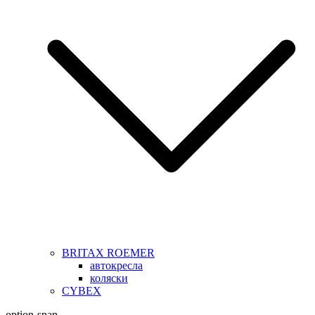
BRITAX ROEMER
автокресла
коляски
CYBEX
option-span