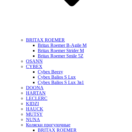
BRITAX ROEMER
Britax Roemer B-Agile M
Britax Roemer Strider M
Britax Roemer Smile 5Z
OSANN
CYBEX
Cybex Beezy
Cybex Balios S Lux
Cybex Balios S Lux 3в1
DOONA
HARTAN
LECLERC
KIDZI
HAUCK
MUTSY
NUNA
Коляски прогулочные
BRITAX ROEMER