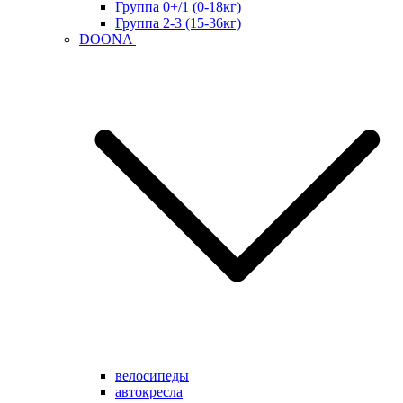
Группа 0+/1 (0-18кг)
Группа 2-3 (15-36кг)
DOONA
велосипеды
автокресла