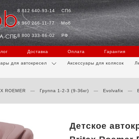
8 812 640-93-14
СПб
8 960 266-11-77
Моб
8 800 333-86-02
РФ
лог
Доставка
Оплата
Гарантия
уары для автокресел
Аксессуары для колясок
Л
AX ROEMER
Группа 1-2-3 (9-36кг)
Evolvafix
Детское авток