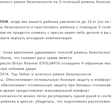
чечного ремня безопасности на 3-точечный ремень безопа
GROW
, когда вес вашего ребенка увеличится до 15 кг (но не
нь безопасности и пристегивать ребенка с помощью 3-точе
ам не придется снимать с кресла какие-либо детали и вы н
ожете вернуть исходную комплектацию.
: точка крепления удерживает поясной ремень безопасно
бенка, что снижает риск травм живота.
окресло Britax Roemer EVOLVAFIX оснащено V-образным як
 при лобовом ударе.
OFIX, Top Tether и штатного ремня безопасности.
ны. Обеспечивают оптимальную боковую защиту и комфорт 
 обеспечивает оптимальную защиту при боковых столкнове
 же время предоставляет максимальный комфорт
езопасности можно легко регулировать одной рукой в соотв
 ребенка в кресле, убедитесь, что подголовник расположе