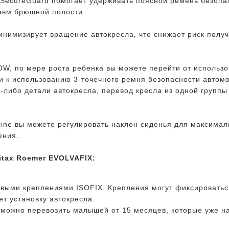
я SecureGuard помогает удерживать поясной ремень безоп
авм брюшной полости.
инимизирует вращение автокресла, что снижает риск полу
, по мере роста ребенка вы можете перейти от использо
и к использованию 3-точечного ремня безопасности автомо
-либо детали автокресла, перевод кресла из одной группы 
ine вы можете регулировать наклон сиденья для максимал
ения.
itax Roemer EVOLVAFIX:
ыми креплениями ISOFIX. Крепления могут фиксироваться
т установку автокресла.
 можно перевозить малышей от 15 месяцев, которые уже на