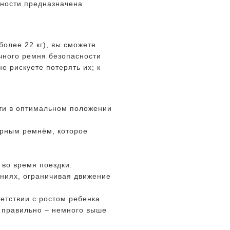
сности предназначена
 более 22 кг), вы сможете
чного ремня безопасности
е рискуете потерять их; к
сти в оптимальном положении
орным ремнём, которое
во время поездки.
ниях, ограничивая движение
етствии с ростом ребенка.
н правильно – немного выше