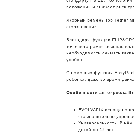
стандарту i-SIZE. Технологи
положении и снижает риск тр
Якорный ремень Top Tether м
столкновении.
Благодаря функции FLIP&GROW
точечного ремня безопасност
необходимости снимать какие
удобен.
С помощью функции EasyRecl
ребенка, даже во время движ
Особенности автокресла Br
EVOLVAFIX оснащено нов
что значительно упрощае
Универсальность. В нём
детей до 12 лет.